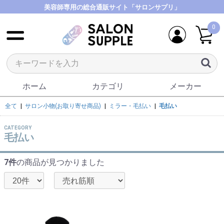
美容師専用の総合通販サイト「サロンサプリ」
0
ホーム
カテゴリ
メーカー
全て
|
サロン小物(お取り寄せ商品)
|
ミラー・毛払い
|
毛払い
CATEGORY
毛払い
7件
の商品が見つかりました