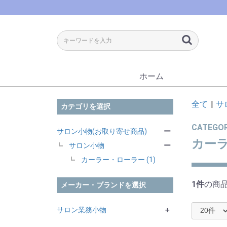
ホーム
全て
|
サ
カテゴリを選択
CATEGO
サロン小物(お取り寄せ商品)
ー
カー
サロン小物
ー
カーラー・ローラー (1)
1件
の商
メーカー・ブランドを選択
サロン業務小物
＋