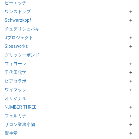
ピーエッチ
caretrico PRIVY
CRONNA シリーズ
GLAMOROUS CURL
ULTIME
ワンストップ
SPRINAGE
GRAND LINKAGE
HAIR FRESH
KolorMotion+
＋
Schwarzkopf
dance design tuner
suwae
Proist
INVIGO
bilego
＋
チュテリシュパキ
Mark U
MYFORCE シリーズ
Cenfiec
biotouch Prisis
ビカク
FIBREPLEXシリーズ
Jプロジェクト
PEACE
CORIUM
BC KURシリーズ
＋
Glossworks
FOLIAGE
BC OILシリーズ
アペルタム
＋
グリッターボンド
enu
HUILE AROMEシリーズ
putelo
UPTOGLOSS
フィヨーレ
SALON ONLY/AMIZONE
＋
千代田化学
F.PROTECT
＋
ピアセラボ
DELAXIORシリーズ
＋
ワイマック
PRO-CMCシリーズ
＋
オリジナル
CUTECH
NUMBER THREE
NADEL
＋
フェルミナ
PROACTION forC
＋
サロン業務小物
MurieM series
クリムヴィータ
＋
資生堂
ILGA
＋