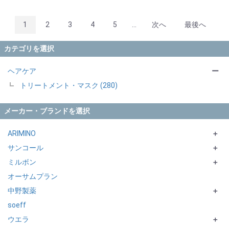
1
2
3
4
5
...
次へ
最後へ
カテゴリを選択
ヘアケア
ー
トリートメント・マスク (280)
メーカー・ブランドを選択
ARIMINO
＋
サンコール
カラーストーリー
＋
ミルボン
ADMIO
FARJUA
＋
オーサムプラン
QUOLINE
BOTANIENCE
INPHENOM
中野製薬
QUILT
R-21
DEESS'S シリーズ
＋
soeff
ケアトリコ
R-21EX
PRARMIA シリーズ
SONQ
ウエラ
HAIR COLOR SUNSHIELD
mintvell
jemile fran シリーズ
Caradeco
＋