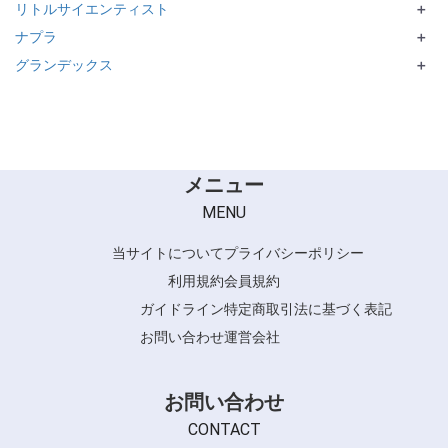
リトルサイエンティスト
refarde
アルティスト
＋
ナプラ
ワクワクneo
＋
グランデックス
CARETECT HB シリーズ
＋
CARETECT OG シリーズ
和漢彩染 十八番
IMPRIME シリーズ
RELAVEIL CMC シリーズ
Refresh Scalp シリーズ
メニュー
napua FLASHMENT
MENU
当サイトについて
プライバシーポリシー
利用規約
会員規約
ガイドライン
特定商取引法に基づく表記
お問い合わせ
運営会社
お問い合わせ
CONTACT