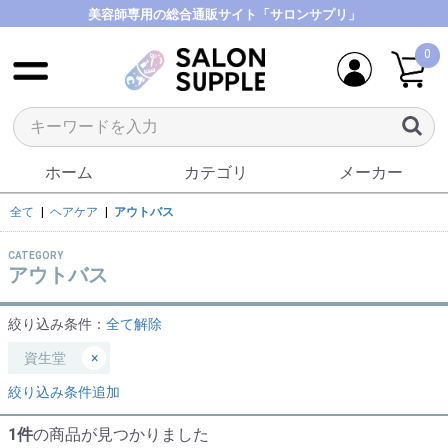
美容師専用の総合通販サイト「サロンサプリ」
0
ホーム
カテゴリ
メーカー
全て
|
ヘアケア
|
アウトバス
CATEGORY
アウトバス
絞り込み条件：
全て解除
資生堂
×
絞り込み条件追加
1件
の商品が見つかりました