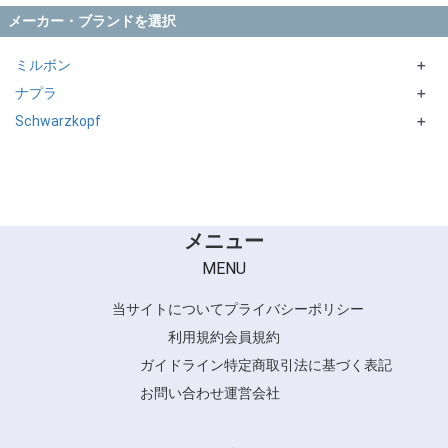
メーカー・ブランドを選択
ミルボン
＋
ナプラ
Elujudaシリーズ
＋
Schwarzkopf
CARETECT HB シリーズ
＋
SUPPORTシリーズ
OSISシリーズ
メニュー
MENU
当サイトについて
プライバシーポリシー
利用規約
会員規約
ガイドライン
特定商取引法に基づく表記
お問い合わせ
運営会社