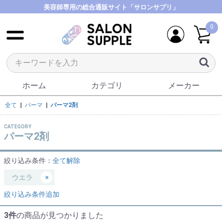
美容師専用の総合通販サイト「サロンサプリ」
0
ホーム
カテゴリ
メーカー
全て
|
パーマ
|
パーマ2剤
CATEGORY
パーマ2剤
絞り込み条件：
全て解除
ウエラ
×
絞り込み条件追加
3件
の商品が見つかりました