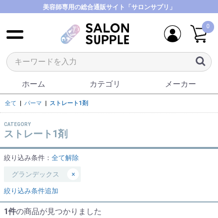
美容師専用の総合通販サイト「サロンサプリ」
0
ホーム
カテゴリ
メーカー
全て
|
パーマ
|
ストレート1剤
CATEGORY
ストレート1剤
絞り込み条件：
全て解除
グランデックス
×
絞り込み条件追加
1件
の商品が見つかりました