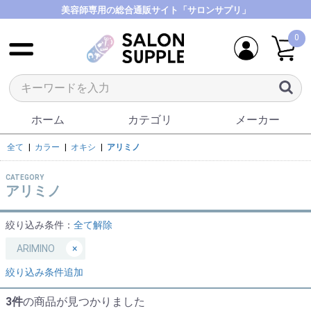
美容師専用の総合通販サイト「サロンサプリ」
0
ホーム
カテゴリ
メーカー
全て
|
カラー
|
オキシ
|
アリミノ
CATEGORY
アリミノ
絞り込み条件：
全て解除
ARIMINO
×
絞り込み条件追加
3件
の商品が見つかりました