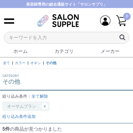
美容師専用の総合通販サイト「サロンサプリ」
0
ホーム
カテゴリ
メーカー
全て
|
カラー
|
オキシ
|
その他
CATEGORY
その他
絞り込み条件：
全て解除
オーサムプラン
×
絞り込み条件追加
5件
の商品が見つかりました