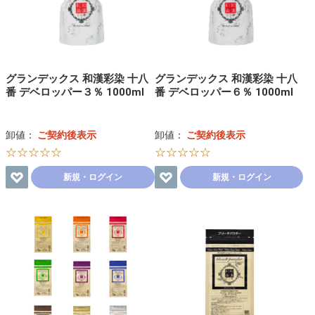
グランデックス 和漢彩染 十八
グランデックス 和漢彩染 十八
番 デベロッパー３％ 1000ml
番 デベロッパー６％ 1000ml
卸値：
ご契約後表示
卸値：
ご契約後表示
☆☆☆☆☆
☆☆☆☆☆
新規・ログイン
新規・ログイン