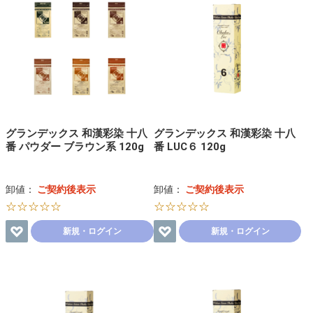
グランデックス 和漢彩染 十八
グランデックス 和漢彩染 十八
番 パウダー ブラウン系 120g
番 LUC６ 120g
卸値：
ご契約後表示
卸値：
ご契約後表示
☆☆☆☆☆
☆☆☆☆☆
新規・ログイン
新規・ログイン