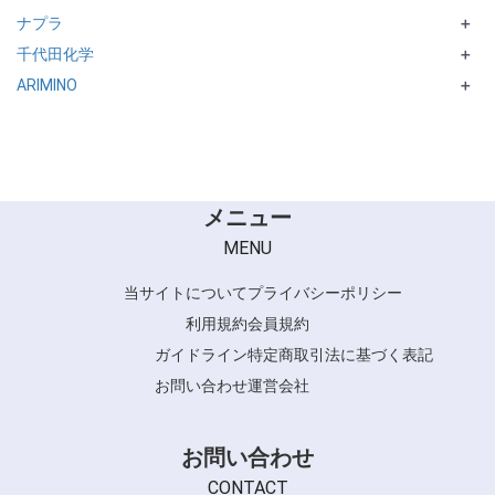
ナプラ
ORDEVE Addicthy
BLカラー
＋
千代田化学
ORDEVE Seedil
N. シリーズ
＋
ARIMINO
ORDEVE crystal
NASEED シリーズ
MillefeUIシリーズ
＋
ORDEVE beaute
CARETECT HB シリーズ
ADMIO
CARETECT OG シリーズ
ASIIAN COLORシリーズ
ACCESS FREEシリーズ
メニュー
MENU
当サイトについて
プライバシーポリシー
利用規約
会員規約
ガイドライン
特定商取引法に基づく表記
お問い合わせ
運営会社
お問い合わせ
CONTACT