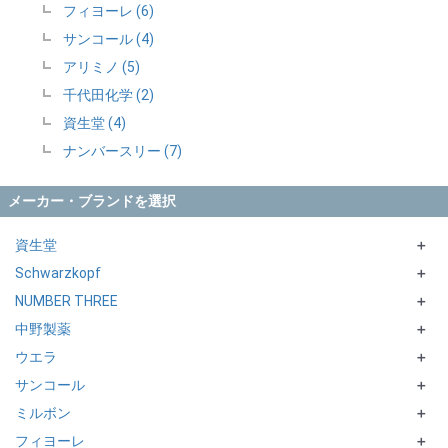
フィヨーレ (6)
サンコール (4)
アリミノ (5)
千代田化学 (2)
資生堂 (4)
ナンバースリー (7)
メーカー・ブランドを選択
資生堂
＋
Schwarzkopf
アルティスト
＋
NUMBER THREE
PRIMIENCEシリーズ
terra
＋
中野製薬
COLOR MUSEシリーズ
IGORAシリーズ
HUE シリーズ
＋
ウエラ
FIBREPLEXシリーズ
COLOR-CONSCIOUS
Caradeco COLOR
＋
サンコール
Caradeco pave
ILLUMINA
＋
ミルボン
SUSTINO
KOLESTON PERFECT+
LEARA
＋
フィヨーレ
Caradeco
SOFTOUCH
ORDEVE
＋