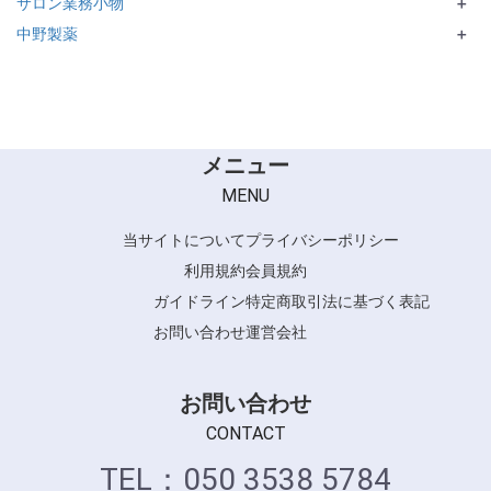
サロン業務小物
Mark U
STYLE me
＋
中野製薬
＋
MODENICA
MODENICA ART
メニュー
MENU
当サイトについて
プライバシーポリシー
利用規約
会員規約
ガイドライン
特定商取引法に基づく表記
お問い合わせ
運営会社
お問い合わせ
CONTACT
TEL：050 3538 5784