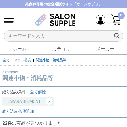
美容師専用の総合通販サイト「サロンサプリ」
0
ホーム
カテゴリ
メーカー
全て
|
サロン器具
|
関連小物・消耗品等
CATEGORY
関連小物・消耗品等
絞り込み条件：
全て解除
TAKARA BELMONT
×
絞り込み条件追加
22件
の商品が見つかりました