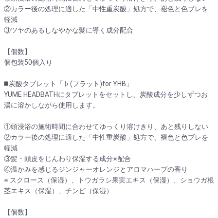
②カラー後の処理に適した「中性重炭酸」処方で、褪色と色ブレを
軽減
③ツヤのあるしなやかな髪に導く成分配合
【個数】
個包装50個入り
◼️炭酸タブレット「♭(フラット)for YHB」
YUME HEADBATHにタブレットをセットし、炭酸成分を少しずつお
湯に溶かしながら使用します。
①頭浸浴の施術時間に合わせてゆっくり溶けきり、あと残りしない
②カラー後の処理に適した「中性重炭酸」処方で、褪色と色ブレを
軽減
③髪・頭皮をじんわり保湿する成分※配合
④温かみを感じるジンジャーオレンジとアロマハーブの香り
※ スクロース（保湿）、トウガラシ果実エキス（保湿）、ショウガ根
茎エキス（保湿）、チンピ（保湿）
【個数】