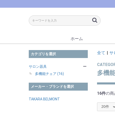
ホーム
全て
|
サ
カテゴリを選択
CATEGO
サロン器具
ー
多機
多機能チェア (16)
メーカー・ブランドを選択
16件
の商
TAKARA BELMONT