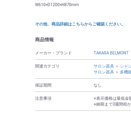
W610×D1200×H870mm
その他、商品詳細はこちらからご確認ください。
商品情報
メーカー・ブランド
TAKARA BELMONT
関連カテゴリ
サロン器具
＞
シャ
サロン器具
＞
多機
保証期間
なし
注意事項
※表示価格は最低金
※納期まで3週間程