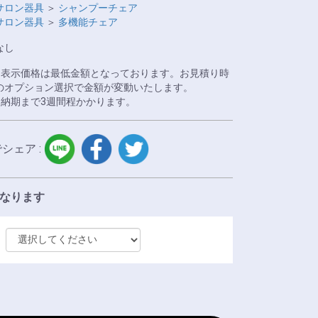
サロン器具
＞
シャンプーチェア
サロン器具
＞
多機能チェア
なし
※表示価格は最低金額となっております。お見積り時
のオプション選択で金額が変動いたします。
※納期まで3週間程かかります。
LINE
facebook
twitter
でシェア :
になります