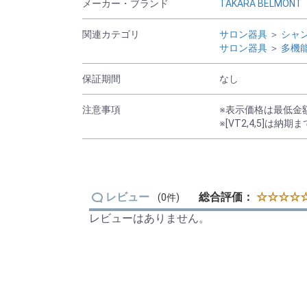
メーカー・ブランド
TAKARA BELMONT
関連カテゴリ
サロン器具
＞
シャ
サロン器具
＞
多機
保証期間
なし
注意事項
※表示価格は最低金
※[VT2,4,5]
レビュー
総合評価：
☆☆☆☆☆
(0件)
レビューはありません。