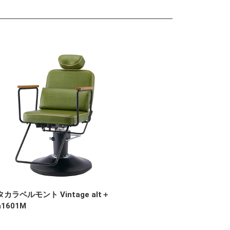
タカラベルモント Vintage alt＋
a1601M