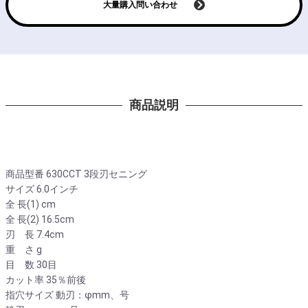
大量購入問い合わせ
商品説明
商品型番 630CCT 3段刃セニング
サイズ 6.0インチ
全 長(1) cm
全 長(2) 16.5cm
刃 長 7.4cm
重 さ g
目 数 30目
カット率 35％前後
指穴サイズ 動刃：φmm、号