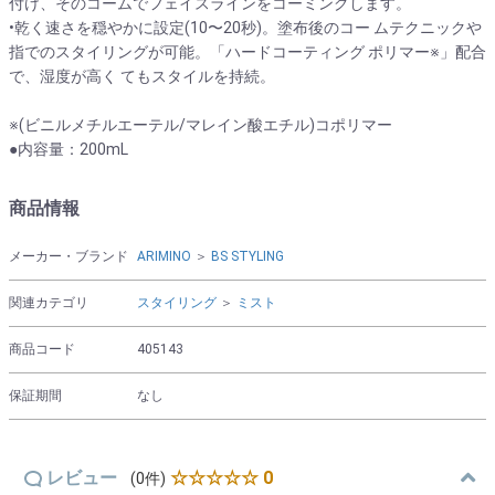
付け、そのコームでフェイスラインをコーミングします。
•乾く速さを穏やかに設定(10〜20秒)。塗布後のコー ムテクニックや
指でのスタイリングが可能。「ハードコーティング ポリマー※」配合
で、湿度が高く てもスタイルを持続。
※(ビニルメチルエーテル/マレイン酸エチル)コポリマー
●内容量：200mL
商品情報
メーカー・ブランド
ARIMINO
＞
BS STYLING
関連カテゴリ
スタイリング
＞
ミスト
商品コード
405143
保証期間
なし
レビュー
☆☆☆☆☆ 0
(0件)