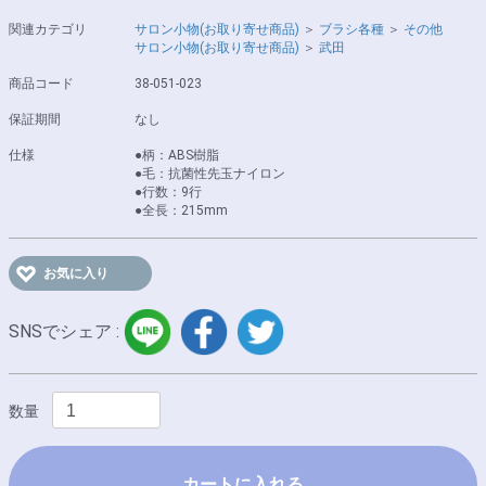
関連カテゴリ
サロン小物(お取り寄せ商品)
＞
ブラシ各種
＞
その他
サロン小物(お取り寄せ商品)
＞
武田
商品コード
38-051-023
保証期間
なし
仕様
●柄：ABS樹脂
●毛：抗菌性先玉ナイロン
●行数：9行
●全長：215mm
お気に入り
LINE
facebook
twitter
SNSでシェア :
数量
カートに入れる