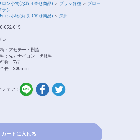
サロン小物(お取り寄せ商品)
＞
ブラシ各種
＞
ブロー
ブラシ
サロン小物(お取り寄せ商品)
＞
武田
8-052-015
なし
●柄：アセテート樹脂
●毛：先丸ナイロン・黒豚毛
●行数：7行
●全長：200mm
LINE
facebook
twitter
でシェア :
カートに入れる