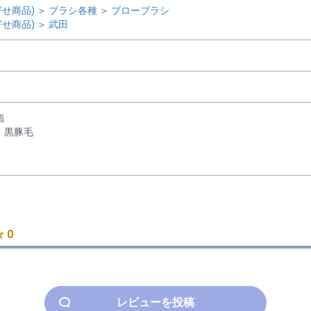
せ商品)
＞
ブラシ各種
＞
ブローブラシ
せ商品)
＞
武田
脂
・黒豚毛
 0
レビューを投稿