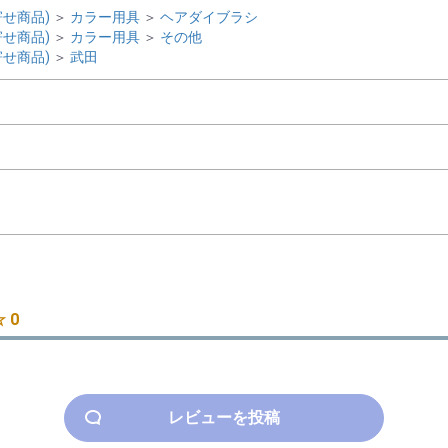
せ商品)
＞
カラー用具
＞
ヘアダイブラシ
せ商品)
＞
カラー用具
＞
その他
せ商品)
＞
武田
 0
レビューを投稿