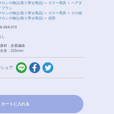
サロン小物(お取り寄せ商品)
＞
カラー用具
＞
ヘアダ
イブラシ
サロン小物(お取り寄せ商品)
＞
カラー用具
＞
その他
サロン小物(お取り寄せ商品)
＞
武田
8-084-019
なし
●素材：炭素繊維
●全長：225mm
LINE
facebook
twitter
でシェア :
カートに入れる