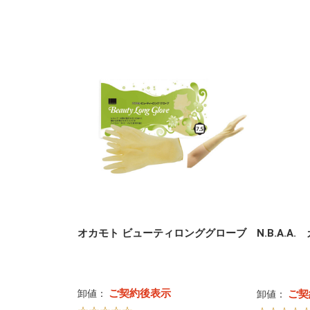
オカモト ビューティロンググローブ
N.B.A.
ご契約後表示
卸値：
ご契
卸値：