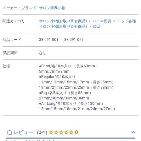
メーカー・ブランド
サロン業務小物
関連カテゴリ
サロン小物(お取り寄せ商品)
＞
パーマ用具
＞
ロッド各種
サロン小物(お取り寄せ商品)
＞
武田
商品コード
38-091-001 ～ 38-091-027
保証期間
なし
仕様
●Short/各10本入り （長さ63mm）
5mm/7mm/9mm
●Regular/各10本入り
11mm/13mm/15mm/17mm（長さ85mm）
19mm/21mm/23mm/25mm（長さ88mm）
●Big /各5本入り（長さ88mm）
27mm/30mm/33mm/36mm
●Air Long/各10本入り（長さ130mm）
13mm/15mm/18mm/21mm/24mm/27mm
レビュー
☆☆☆☆☆ 0
(0件)