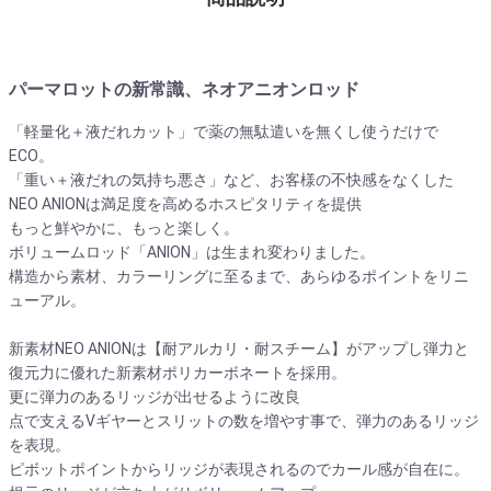
パーマロットの新常識、ネオアニオンロッド
「軽量化＋液だれカット」で薬の無駄遣いを無くし使うだけで
ECO。
「重い＋液だれの気持ち悪さ」など、お客様の不快感をなくした
NEO ANIONは満足度を高めるホスピタリティを提供
もっと鮮やかに、もっと楽しく。
ボリュームロッド「ANION」は生まれ変わりました。
構造から素材、カラーリングに至るまで、あらゆるポイントをリニ
ューアル。
新素材NEO ANIONは【耐アルカリ・耐スチーム】がアップし弾力と
復元力に優れた新素材ポリカーボネートを採用。
更に弾力のあるリッジが出せるように改良
点で支えるVギヤーとスリットの数を増やす事で、弾力のあるリッジ
を表現。
ピボットポイントからリッジが表現されるのでカール感が自在に。