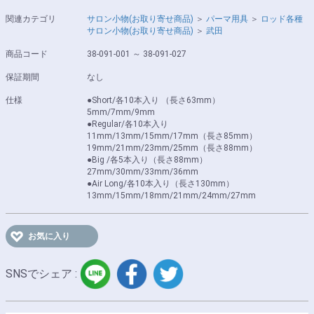
関連カテゴリ
サロン小物(お取り寄せ商品)
＞
パーマ用具
＞
ロッド各種
サロン小物(お取り寄せ商品)
＞
武田
商品コード
38-091-001 ～ 38-091-027
保証期間
なし
仕様
●Short/各10本入り （長さ63mm）
5mm/7mm/9mm
●Regular/各10本入り
11mm/13mm/15mm/17mm（長さ85mm）
19mm/21mm/23mm/25mm（長さ88mm）
●Big /各5本入り（長さ88mm）
27mm/30mm/33mm/36mm
●Air Long/各10本入り（長さ130mm）
13mm/15mm/18mm/21mm/24mm/27mm
お気に入り
LINE
facebook
twitter
SNSでシェア :