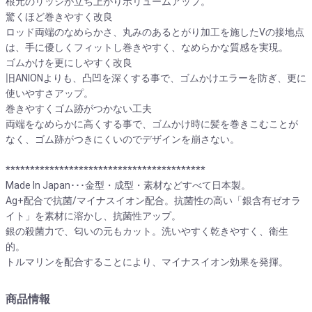
根元のリッジが立ち上がりボリュームアップ。
驚くほど巻きやすく改良
ロッド両端のなめらかさ、丸みのあるとがり加工を施したVの接地点
は、手に優しくフィットし巻きやすく、なめらかな質感を実現。
ゴムかけを更にしやすく改良
旧ANIONよりも、凸凹を深くする事で、ゴムかけエラーを防ぎ、更に
使いやすさアップ。
巻きやすくゴム跡がつかない工夫
両端をなめらかに高くする事で、ゴムかけ時に髪を巻きこむことが
なく、ゴム跡がつきにくいのでデザインを崩さない。
*****************************************
Made In Japan･･･金型・成型・素材などすべて日本製。
Ag+配合で抗菌/マイナスイオン配合。抗菌性の高い「銀含有ゼオラ
イト」を素材に溶かし、抗菌性アップ。
銀の殺菌力で、匂いの元もカット。洗いやすく乾きやすく、衛生
的。
トルマリンを配合することにより、マイナスイオン効果を発揮。
商品情報