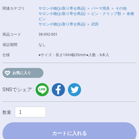
関連カテゴリ
サロン小物(お取り寄せ商品)
＞
パーマ用具
＞
その他
サロン小物(お取り寄せ商品)
＞
ピン・クリップ類
＞
各種
ピン
サロン小物(お取り寄せ商品)
＞
武田
商品コード
38-092-001
保証期間
なし
仕様
●サイズ：長さ160×幅35mm●入数：6本入
お気に入り
LINE
facebook
twitter
SNSでシェア :
数量
カートに入れる