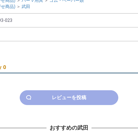
せ商品)
＞
パーマ用具
＞
ゴム・ペーパー類
せ商品)
＞
武田
93-023
 0
レビューを投稿
おすすめの武田