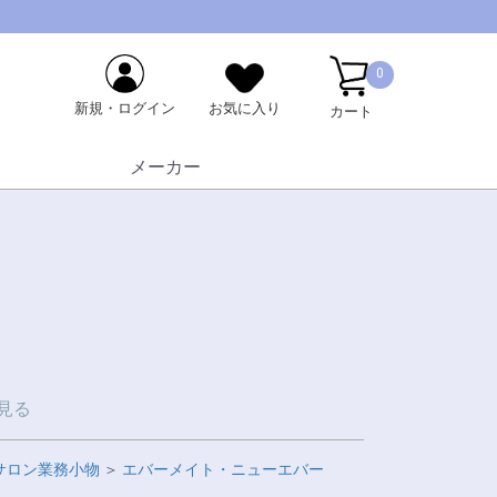
0
新規・ログイン
お気に入り
カート
メーカー
見る
サロン業務小物
＞
エバーメイト・ニューエバー