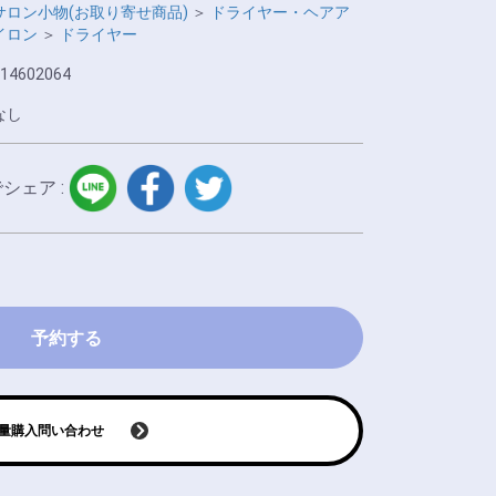
サロン小物(お取り寄せ商品)
＞
ドライヤー・ヘアア
イロン
＞
ドライヤー
14602064
なし
LINE
facebook
twitter
でシェア :
予約する
量購入問い合わせ