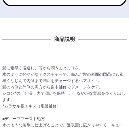
商品説明
髪に素早く浸透し、芯から潤うまとまりを。
水のように軽やかなテクスチャーで、傷んだ髪の表面の凹凸にも素
早くなじんで内側まで潤いをチャージするヘアオイル。
髪の内側と外側の両方から集中補修でダメージをケア。
シコン*の「貯湿」力で潤いを保持し、しなやかな質感をつくり出し
ます。
*ムラサキ根エキス（毛髪補修）
■ディープブースト処方
水のような製剤に仕上げることで、髪表面に広がりやすく、キュー