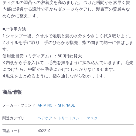
ティクルの凹凸への密着度を高めました。つけた瞬間から素早く髪
内部に浸透する設計で芯からダメージをケアし、髪表面の質感もな
めらかに整えます。
■ご使用方法
1.シャンプー後、タオルで地肌と髪の水分をやさしく拭き取ります。
2.オイルを手に取り、手のひらから指先、指の間まで均一に伸ばしま
す。
使用量目安（ミディアム）：500円硬貨大
3.内側から手を入れて、毛先を握るように揉み込んでいきます。毛先
につけたら、中間から毛先にかけてしっかりなじませます。
4.毛先をまとめるように、指を通しながら乾かします。
商品情報
メーカー・ブランド
ARIMINO
＞
SPRINAGE
関連カテゴリ
ヘアケア
＞
トリートメント・マスク
商品コード
402210