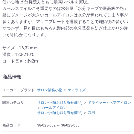
使い心地.水分持続力ともに最高レベルを実現。
カールスタイルこそ重要なのは水分量「水分キープで最高級の艶」
髪にダメージが大きいカールアイロンは水分が奪われてしまう事が
多くありますが、アクアプレートを搭載することで施術後の髪がパ
サつかず、見た目はもちろん髪内部の水分蒸発を防ぎ仕上がりの違
いが明らかになります。
サイズ：26,32ｍｍ
温度：120-210℃
コード長さ：約2m
商品情報
メーカー・ブランド
サロン業務小物
＞
ケアライズ
関連カテゴリ
サロン小物(お取り寄せ商品)
＞
ドライヤー・ヘアアイロン
＞
カールアイロン
サロン小物(お取り寄せ商品)
＞
武田
商品コード
38-023-002 ～ 38-023-003