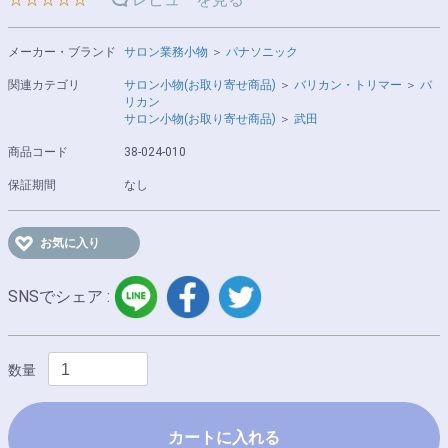
メーカー・ブランド
サロン業務小物
＞
パナソニック
関連カテゴリ
サロン小物(お取り寄せ商品)
＞
バリカン・トリマー
＞
バ
リカン
サロン小物(お取り寄せ商品)
＞
武田
商品コード
38-024-010
保証期間
なし
お気に入り
LINE
facebook
twitter
SNSでシェア :
数量
カートに入れる