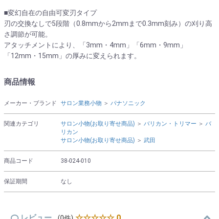
■変幻自在の自由可変刃タイプ
刃の交換なしで5段階（0.8mmから2mmまで0.3mm刻み）の刈り高
さ調節が可能。
アタッチメントにより、「3mm・4mm」「6mm・9mm」
「12mm・15mm」の厚みに変えられます。
商品情報
メーカー・ブランド
サロン業務小物
＞
パナソニック
関連カテゴリ
サロン小物(お取り寄せ商品)
＞
バリカン・トリマー
＞
バ
リカン
サロン小物(お取り寄せ商品)
＞
武田
商品コード
38-024-010
保証期間
なし
レビュー
☆☆☆☆☆ 0
(0件)