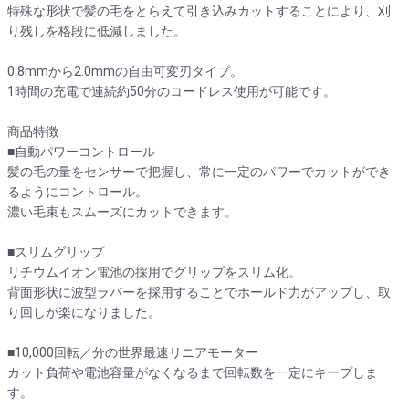
特殊な形状で髪の毛をとらえて引き込みカットすることにより、刈
り残しを格段に低減しました。
0.8mmから2.0mmの自由可変刃タイプ。
1時間の充電で連続約50分のコードレス使用が可能です。
商品特徴
■自動パワーコントロール
髪の毛の量をセンサーで把握し、常に一定のパワーでカットができ
るようにコントロール。
濃い毛束もスムーズにカットできます。
■スリムグリップ
リチウムイオン電池の採用でグリップをスリム化。
背面形状に波型ラバーを採用することでホールド力がアップし、取
り回しが楽になりました。
■10,000回転／分の世界最速リニアモーター
カット負荷や電池容量がなくなるまで回転数を一定にキープしま
す。