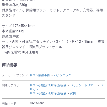
重量 本体約230g
付属品 オイル、掃除用ブラシ、カットテクニック本、充電器、専用
スタンド
サイズ:178×45×41mm
本体重量:230g
原産国:中国
セット内容・付属品:アタッチメント3・4・6・9・12・15mm・充電
器及びスタンド・掃除用ブラシ・オイル
1時間充電:約70分使用可
商品情報
メーカー・ブランド
サロン業務小物
＞
パナソニック
関連カテゴリ
サロン小物(お取り寄せ商品)
＞
バリカン・トリマー
＞
バ
リカン
サロン小物(お取り寄せ商品)
＞
武田
商品コード
38-024-006