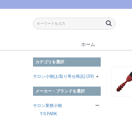
ホーム
カテゴリを選択
サロン小物(お取り寄せ商品) (59)
＋
武田 (59)
メーカー・ブランドを選択
ドライヤー・ヘアアイロン
＋
(1)
サロン業務小物
ー
ミラー・毛払い (1)
ミニアイロン (1)
＋
Y.S.PARK
カラー用具 (3)
ドライヤー (1)
バックミラー (1)
＋
コーム各種 (50)
ヘアダイブラシ (2)
＋
ブラシ各種 (3)
カラーカップ (1)
刈上げコーム (14)
＋