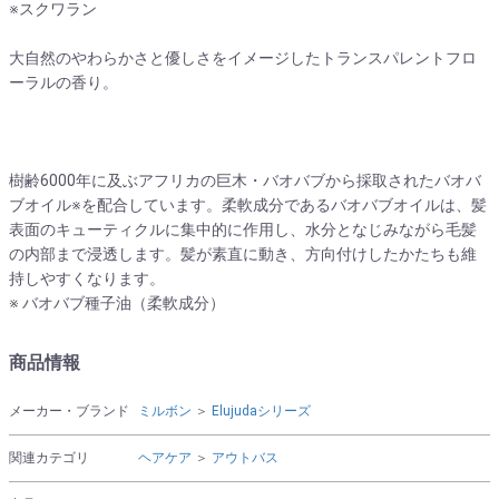
※スクワラン
大自然のやわらかさと優しさをイメージしたトランスパレントフロ
ーラルの香り。
樹齢6000年に及ぶアフリカの巨木・バオバブから採取されたバオバ
ブオイル※を配合しています。柔軟成分であるバオバブオイルは、髪
表面のキューティクルに集中的に作用し、水分となじみながら毛髪
の内部まで浸透します。髪が素直に動き、方向付けしたかたちも維
持しやすくなります。
※ バオバブ種子油（柔軟成分）
商品情報
メーカー・ブランド
ミルボン
＞
Elujudaシリーズ
関連カテゴリ
ヘアケア
＞
アウトバス