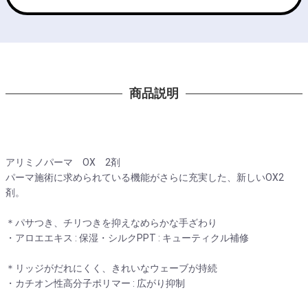
商品説明
アリミノパーマ OX 2剤
パーマ施術に求められている機能がさらに充実した、新しいOX2
剤。
＊パサつき、チリつきを抑えなめらかな手ざわり
・アロエエキス : 保湿・シルクPPT : キューティクル補修
＊リッジがだれにくく、きれいなウェーブが持続
・カチオン性高分子ポリマー : 広がり抑制