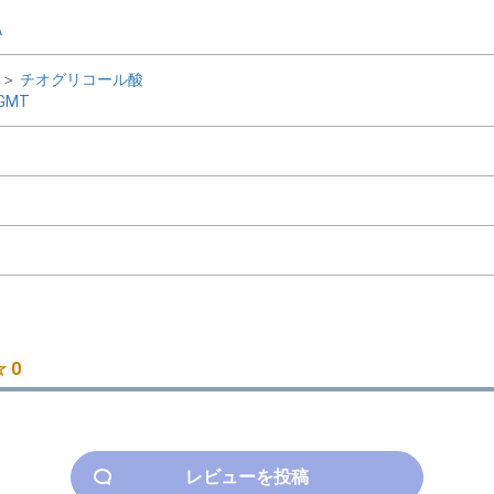
A
＞
チオグリコール酸
GMT
 0
レビューを投稿