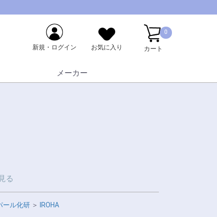
0
新規・ログイン
お気に入り
カート
メーカー
見る
パール化研
＞
IROHA