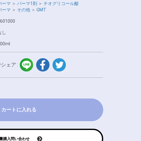
パーマ
＞
パーマ1剤
＞
チオグリコール酸
パーマ
＞
その他
＞
GMT
601000
なし
00ml
LINE
facebook
twitter
でシェア :
カートに入れる
量購入問い合わせ