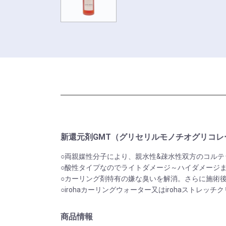
新還元剤GMT（グリセリルモノチオグリコ
○両親媒性分子により、親水性&疎水性双方のコルテ
○酸性タイプなのでライトダメージ～ハイダメージ
○カーリング剤特有の嫌な臭いを解消。さらに施術
○irohaカーリングウォーター又はirohaストレ
商品情報