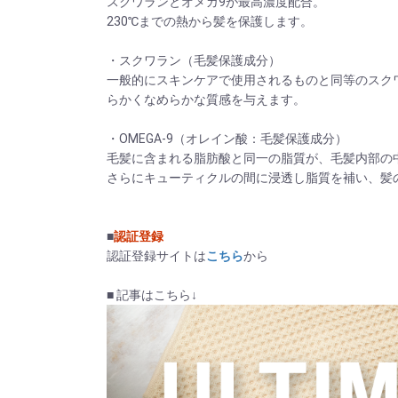
スクワランとオメガ9が最高濃度配合。
230℃までの熱から髪を保護します。
・スクワラン（毛髪保護成分）
一般的にスキンケアで使用されるものと同等のスク
らかくなめらかな質感を与えます。
・OMEGA-9（オレイン酸：毛髪保護成分）
毛髪に含まれる脂肪酸と同一の脂質が、毛髪内部の
さらにキューティクルの間に浸透し脂質を補い、髪
■
認証登録
認証登録サイトは
こちら
から
■ 記事はこちら↓