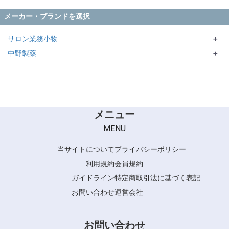
メーカー・ブランドを選択
サロン業務小物
＋
中野製薬
エバーメイト・ニューエバー
＋
NBAA
KYOGOKU
シリコーム
チャンピオンコーム
メニュー
デルリンコーム
MENU
リーダーコーム
当サイトについて
プライバシーポリシー
ホンゴ
利用規約
会員規約
ラミィドール
ガイドライン
特定商取引法に基づく表記
Y.S.PARK
お問い合わせ
運営会社
お問い合わせ