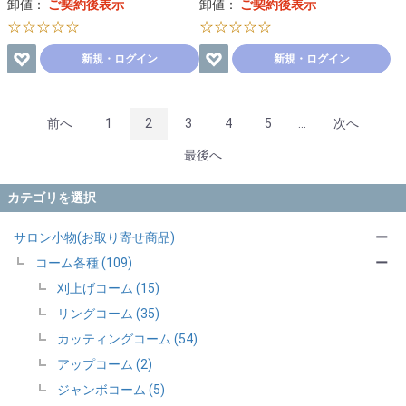
卸値：
ご契約後表示
卸値：
ご契約後表示
☆☆☆☆☆
☆☆☆☆☆
新規・ログイン
新規・ログイン
前へ
1
2
3
4
5
...
次へ
最後へ
カテゴリを選択
サロン小物(お取り寄せ商品)
ー
コーム各種 (109)
ー
刈上げコーム (15)
リングコーム (35)
カッティングコーム (54)
アップコーム (2)
ジャンボコーム (5)